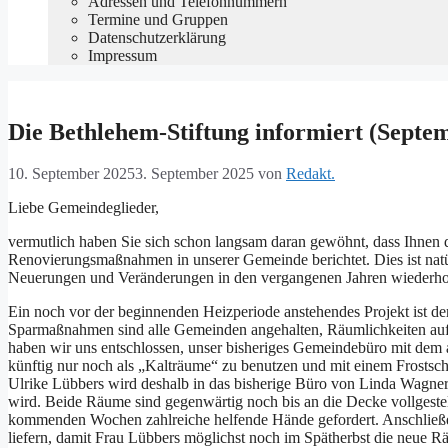
Adressen und Telefonnummern
Termine und Gruppen
Datenschutzerklärung
Impressum
Die Bethlehem-Stiftung informiert (Septe
10. September 2025
3. September 2025
von
Redakt.
Liebe Gemeindeglieder,
vermutlich haben Sie sich schon langsam daran gewöhnt, dass Ihnen
Renovierungsmaßnahmen in unserer Gemeinde berichtet. Dies ist natürl
Neuerungen und Veränderungen in den vergangenen Jahren wiederholt 
Ein noch vor der beginnenden Heizperiode anstehendes Projekt ist
Sparmaßnahmen sind alle Gemeinden angehalten, Räumlichkeiten auf
haben wir uns entschlossen, unser bisheriges Gemeindebüro mit d
künftig nur noch als „Kalträume“ zu benutzen und mit einem Frostsch
Ulrike Lübbers wird deshalb in das bisherige Büro von Linda Wagner
wird. Beide Räume sind gegenwärtig noch bis an die Decke vollgestel
kommenden Wochen zahlreiche helfende Hände gefordert. Anschließen
liefern, damit Frau Lübbers möglichst noch im Spätherbst die neue R