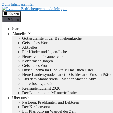
Zum Inhalt springen
Menü
Menü
Start
Aktuelles
Gottesdienste in der Bethlehemkirche
Geistliches Wort
Aktuelles
Für Kinder und Jugendliche
Neues vom Posaunenchor
Konfirmand(inn)en
Geistliches Wort
Unser Thema im Bibelkreis: Das Buch Ester
Neue Landessynode startet – Ostfriesland-Ems im Präsid
Aus dem Männerkreis „Männer Machen Mit“
Jahreslosung 2026
Kreisjugenddienst 2026
Der Landrat beim Männerfrühstück
Über uns
Pastoren, Prädikanten und Lektoren
Der Kirchenvorstand
Ein Pfarrbüro im Wandel der Zeit