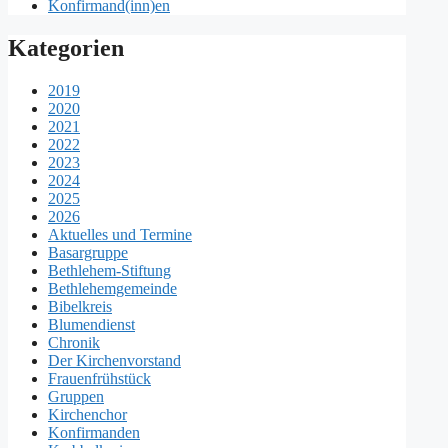
Konfirmand(inn)en
Kategorien
2019
2020
2021
2022
2023
2024
2025
2026
Aktuelles und Termine
Basargruppe
Bethlehem-Stiftung
Bethlehemgemeinde
Bibelkreis
Blumendienst
Chronik
Der Kirchenvorstand
Frauenfrühstück
Gruppen
Kirchenchor
Konfirmanden