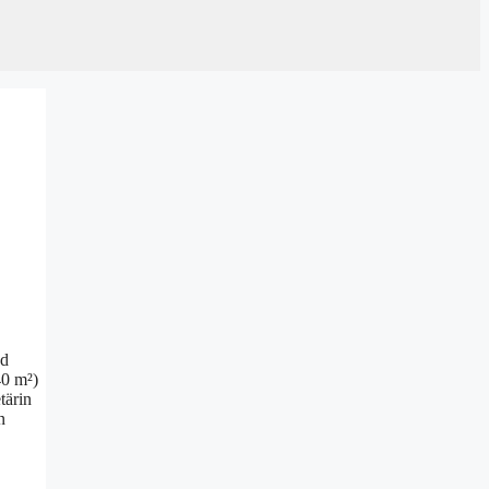
nd
40 m²)
tärin
n