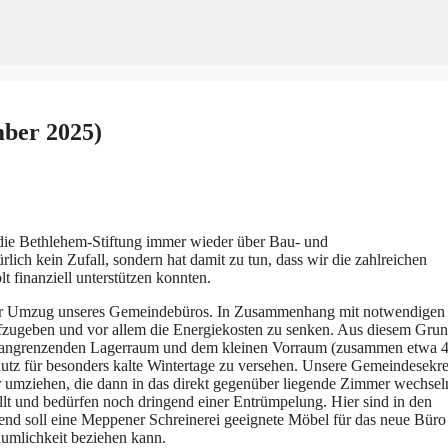
mber 2025)
 die Bethlehem-Stiftung immer wieder über Bau- und
ich kein Zufall, sondern hat damit zu tun, dass wir die zahlreichen
finanziell unterstützen konnten.
 der Umzug unseres Gemeindebüros. In Zusammenhang mit notwendigen
zugeben und vor allem die Energiekosten zu senken. Aus diesem Gru
em angrenzenden Lagerraum und dem kleinen Vorraum (zusammen etwa 
utz für besonders kalte Wintertage zu versehen. Unsere Gemeindesekre
 umziehen, die dann in das direkt gegenüber liegende Zimmer wechsel
lt und bedürfen noch dringend einer Entrümpelung. Hier sind in den
d soll eine Meppener Schreinerei geeignete Möbel für das neue Büro
äumlichkeit beziehen kann.