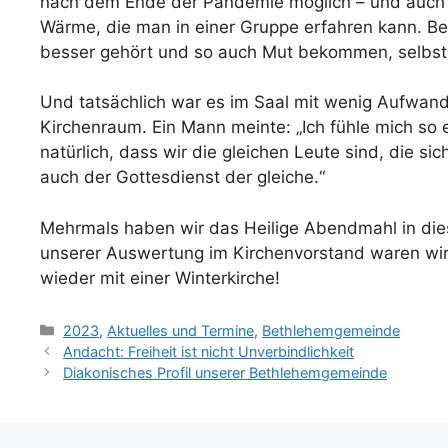
nach dem Ende der Pandemie möglich – und auch n
Wärme, die man in einer Gruppe erfahren kann. Be
besser gehört und so auch Mut bekommen, selbst 
Und tatsächlich war es im Saal mit wenig Aufwand
Kirchenraum. Ein Mann meinte: „Ich fühle mich so e
natürlich, dass wir die gleichen Leute sind, die si
auch der Gottesdienst der gleiche.“
Mehrmals haben wir das Heilige Abendmahl in dies
unserer Auswertung im Kirchenvorstand waren wir
wieder mit einer Winterkirche!
Kategorien
2023
,
Aktuelles und Termine
,
Bethlehemgemeinde
Andacht: Freiheit ist nicht Unverbindlichkeit
Diakonisches Profil unserer Bethlehemgemeinde