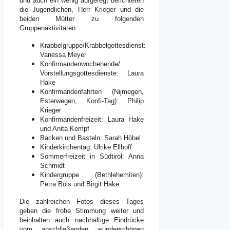
und auch ein wenig aufgeregt berichteten
die Jugendlichen, Herr Krieger und die
beiden Mütter zu folgenden
Gruppenaktivitäten.
Krabbelgruppe/Krabbelgottesdienst:
Vanessa Meyer
Konfirmandenwochenende/
Vorstellungsgottesdienste: Laura
Hake
Konfirmandenfahrten (Nijmegen,
Esterwegen, Konfi-Tag): Philip
Krieger
Konfirmandenfreizeit: Laura Hake
und Anita Kempf
Backen und Basteln: Sarah Höbel
Kinderkirchentag: Ulrike Ellhoff
Sommerfreizeit in Südtirol: Anna
Schmidt
Kindergruppe (Bethlehemiten):
Petra Bols und Birgit Hake
Die zahlreichen Fotos dieses Tages
geben die frohe Stimmung weiter und
beinhalten auch nachhaltige Eindrücke
vom anschließenden wunderschönen